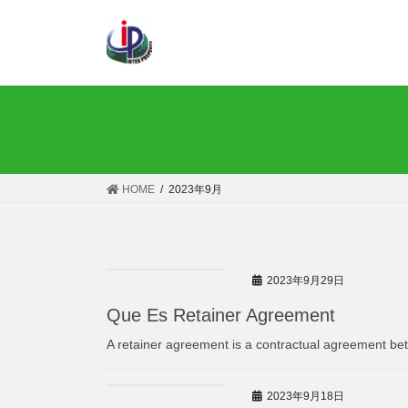
コ
ナ
ン
ビ
テ
ゲ
ン
ー
ツ
シ
へ
ョ
ス
ン
キ
に
ッ
移
HOME
2023年9月
プ
動
2023年9月29日
Que Es Retainer Agreement
A retainer agreement is a contractual agreement bet
2023年9月18日